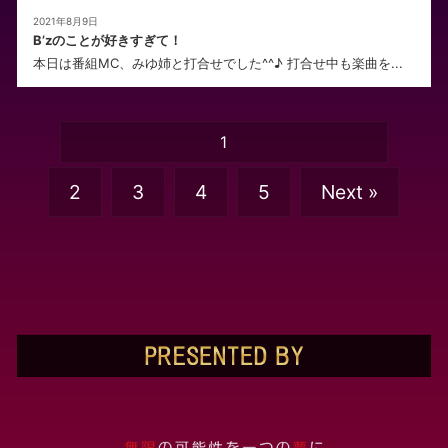
2021年8月9日
B’zのことが好きすぎて！
本日は番組MC、みゆ姉と打合せでした^^♪ 打合せ中も楽曲を...
1
2
3
4
5
Next »